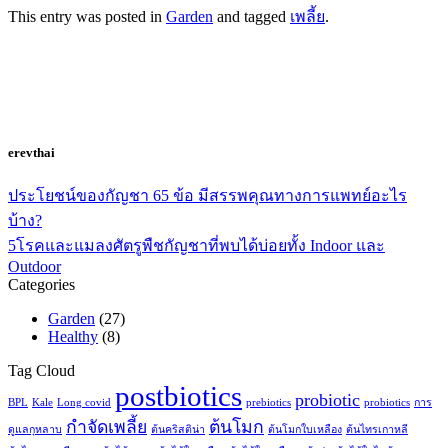
This entry was posted in
Garden
and tagged
เพลี้ย
.
erevthai
ประโยชน์ของกัญชา 65 ข้อ มีสรรพคุณทางการแพทย์อะไร
บ้าง?
5โรคและแมลงศัตรูพืชกัญชาที่พบได้บ่อยทั้ง Indoor และ
Outdoor
Categories
Garden
(27)
Healthy
(8)
Tag Cloud
postbiotics
probiotic
BPL
Kale
Long covid
prebiotics
probiotics
การ
กำจัดเพลี้ย
ต้นโมก
ดูแลกุหลาบ
ต้นคริสติน่า
ต้นโมกใบเหลือง
ต้นไทรเกาหลี