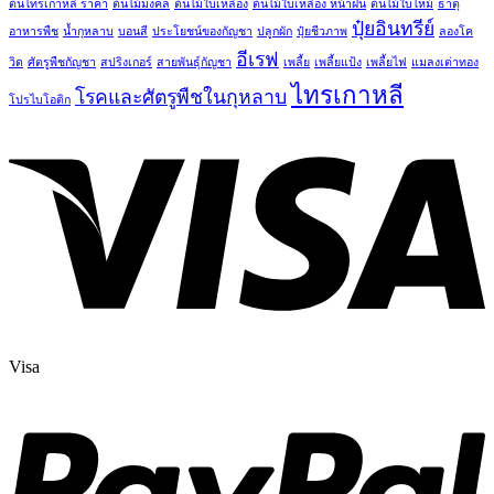
ต้นไทรเกาหลี ราคา
ต้นไม้มงคล
ต้นไม้ใบเหลือง
ต้นไม้ใบเหลือง หน้าฝน
ต้นไม้ใบไหม้
ธาตุ
ปุ๋ยอินทรีย์
อาหารพืช
น้ำกุหลาบ
บอนสี
ประโยชน์ของกัญชา
ปลูกผัก
ปุ๋ยชีวภาพ
ลองโค
อีเรฟ
วิด
ศัตรูพืชกัญชา
สปริงเกอร์
สายพันธุ์กัญชา
เพลี้ย
เพลี้ยแป้ง
เพลี้ยไฟ
แมลงเต่าทอง
ไทรเกาหลี
โรคและศัตรูพืชในกุหลาบ
โปรไบโอติก
Visa