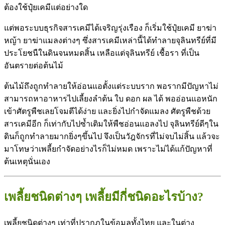
ต้องใช้ปุ๋ยเคมีแต่อย่างใด
แต่พอระบบธุรกิจสารเคมีได้เจริญรุ่งเรือง ก็เริ่มใช้ปุ๋ยเคมี ยาฆ่า
หญ้า ยาฆ่าแมลงต่างๆ ซึ่งสารเคมีเหล่านี้ได้ทำลายจุลินทรีย์ที่มี
ประโยชนืในดินจนหมดสิ้น เหลือแต่จุลินทรีย์ เชื้อรา ที่เป็น
อันตรายต่อต้นไม้
ต้นไม้ถึงถูกทำลายให้อ่อนแอตั้งแต่ระบบราก พอรากมีปัญหาไม่
สามารถหาอาหารไปเลี้ยงลำต้น ใบ ดอก ผล ได้ พออ่อนแอหนัก
เข้าศัตรูพืชเลยโจมตีได้ง่าย และยิ่งไปกำจัดแมลง ศัตรูพืชด้วย
สารเคมีอีก ก็เท่ากับไปซ้ำเติมให้พืชอ่อนแอลงไป จุลินทรีย์ดีๆใน
ดินก็ถูกทำลายมากยิ่งๆขึ้นไป จึงเป็นวัฎจักรที่ไม่จบไม่สิ้น แล้วจะ
มาโทษว่าเพลี้ยกำจัดอย่างไรก็ไม่หมด เพราะไม่ได้แก้ปัญหาที่
ต้นเหตุนั่นเอง
เพลี้ยชนิดต่างๆ เพลี้ยมีกี่ชนิดอะไรบ้าง?
เพลี้ยชนิดต่างๆ เท่าที่ปรากฎในข้อมูลทั้งไทย และในต่าง