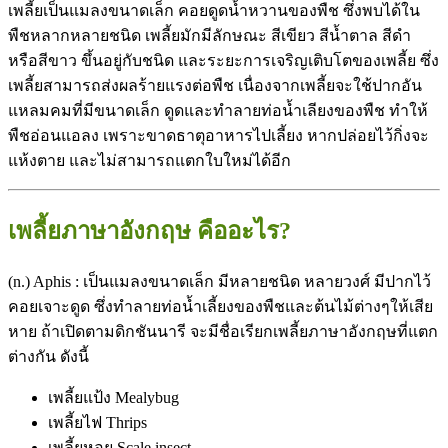
เพลี้ยเป็นแมลงขนาดเล็ก คอยดูดน้ำหวานของพืช ซึ่งพบได้ใน
พืชหลากหลายชนิด เพลี้ยมักมีลักษณะ สีเขียว สีน้ำตาล สีดำ
หรือสีขาว ขึ้นอยู่กับชนิด และระยะการเจริญเติบโตของเพลี้ย ซึ่ง
เพลี้ยสามารถส่งผลร้ายแรงต่อพืช เนื่องจากเพลี้ยจะใช้ปากอัน
แหลมคมที่มีขนาดเล็ก ดูดและทำลายท่อน้ำเลียงของพืช ทำให้
พืชอ่อนแอลง เพราะขาดธาตุอาหารไปเลี้ยง หากปล่อยไว้กิ่งจะ
แห้งตาย และไม่สามารถแตกใบใหม่ได้อีก
เพลี้ยภาษาอังกฤษ คืออะไร?
(n.) Aphis : เป็นแมลงขนาดเล็ก มีหลายชนิด หลายวงศ์ มีปากไว้
คอยเจาะดูด ซึ่งทำลายท่อน้ำเลี้ยงของพืชและต้นไม้ต่างๆให้เสีย
หาย ถ้าเปิดตามดิกชันนารี จะมีชื่อเรียกเพลี้ยภาษาอังกฤษที่แตก
ต่างกัน ดังนี้
เพลี้ยแป้ง Mealybug
เพลี้ยไฟ Thrips
เพลี้ยหอย Scale insect