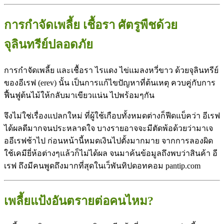
การกำจัดเพลี้ย เชื้อรา ศัตรูพืชด้วย
จุลินทรีย์ปลอดภัย
การกำจัดเพลี้ย และเชื้อรา ไรแดง ไข่แมลงหวี่ขาว ด้วยจุลินทรีย์
ของอีเรฟ (erev) นั้น เป็นการแก้ไขปัญหาที่ต้นเหตุ ควบคู่กับการ
ฟื้นฟูต้นไม้ให้กลับมาเขียวแน่น ไปพร้อมๆกัน
จึงไม่ใช่เรื่องแปลกใหม่ ที่ผู้ใช้เกือบทั้งหมดต่างก็ฟีดแบ็คว่า อีเรฟ
ได้ผลดีมากจนประหลาดใจ บางรายอาจจะมีตัดพ้อด้วยว่ามาเจ
ออีเรฟช้าไป ก่อนหน้านี้หมดเงินไปตั้งมากมาย จากการลองผิด
ใช้เคมียี่ห้อต่างๆแล้วก็ไม่ได้ผล จนมาค้นข้อมูลถึงพบว่าสินค้า อี
เรฟ ถึงมีคนพูดถึงมากที่สุดในเว็พันทิปดอทคอม pantip.com
เพลี้ยแป้งอันตรายต่อคนไหม?