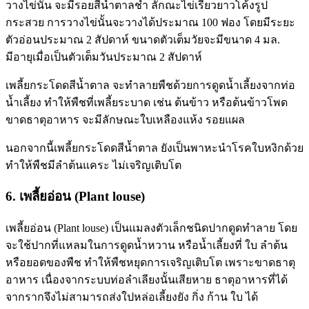
วางไข่นั้น จะมีรอยสีน้ำตาลช้ำ ลักณะไข่เรียวยาวโค้งรูป
กระสวย การวางไข่นั้นจะวางได้ประมาณ 100 ฟอง โดยมีระยะ
ตัวอ่อนประมาณ 2 สัปดาห์ ขนาดตัวเต็มวัยจะมีขนาด 4 มล.
มีอายุเมื่อเป็นตัวเต็มวันประมาณ 2 สัปดาห์
เพลี้ยกระโดดสีน้ำตาล จะทำลายพืชด้วยการดูดน้ำเลี้ยงจากท่อ
น้ำเลี้ยง ทำให้พืชที่เพลี้ยระบาด เช่น ต้นข้าว หรือต้นข้าวโพด
ขาดธาตุอาหาร จะมีลักษณะใบเหลืองแห้ง รอยแผล
นอกจากนี้เพลี้ยกระโดดสีน้ำตาล ยังเป็นพาหะนำโรคใบหงิกด้วย
ทำให้พืชมีลำต้นแคระ ไม่เจริญเติบโต
6. เพลี้ยอ่อน (Plant louse)
เพลี้ยอ่อน (Plant louse) เป็นแมลงตัวเล็กชนิดปากดูดทำลาย โดย
จะใช้ปากที่แหลมในการดูดน้ำหวาน หรือน้ำเลี้ยงที่ ใบ ลำต้น
หรือยอดของพืช ทำให้พืชหยุดการเจริญเติบโต เพราะขาดธาตุ
อาหาร เนื่องจากระบบท่อลำเลียงนั้นเสียหาย ธาตุอาหารที่ได้
จากรากจึงไม่สามารถส่งใปหล่อเลี้ยงยัง กิ่ง ก้าน ใบ ได้