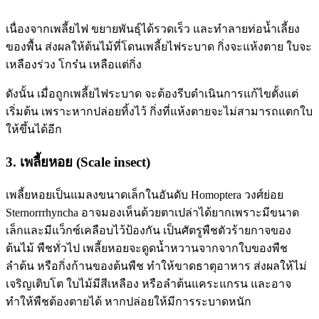
เนื่องจากเพลี้ยไฟ ขยายพันธุ์ได้รวดเร็ว และทำลายท่อน้ำเลี้ยง
ของพื้น ส่งผลให้ต้นไม้ที่โดนเพลี้ยไฟระบาด กิ่งจะแห้งตาย ใบจะ
เหลืองร่วง โกร๋น เหลือแต่กิ่ง
ดังนั้น เมื่อถูกเพลี้ยไฟระบาด จะต้องรีบดำเนินการแก้ไขตั้งแต่
เริ่มต้น เพราะหากปล่อยทิ้งไว้ กิ่งที่แห้งตายจะไม่สามารถแตกใบ
ให้ขึ้นได้อีก
3. เพลี้ยหอย (Scale insect)
เพลี้ยหอยเป็นแมลงขนาดเล็กในอันดับ Homoptera วงศ์ย่อย
Sternorrrhyncha อาจมองเห็นด้วยตาเปล่าได้ยากเพราะมีขนาด
เล็กและมีแว็กซ์เคลือบไว้ป้องกัน เป็นศัตรูพืชตัวร้ายกาจของ
ต้นไม้ พืชทั่วไป เพลี้ยหอยจะดูดน้ำหวานจากจากใบของพืช
ลำต้น หรือกิ่งก้านของต้นพืช ทำให้ขาดธาตุอาหาร ส่งผลให้ไม่
เจริญเติบโต ใบไม้มีสีเหลือง หรือลำต้นแคระแกรน และอาจ
ทำให้พืชต้องตายได้ หากปล่อยให้มีการระบาดหนัก