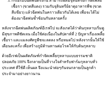
กรณีรอบฉีดพ่นตรงกัน สามารถผสมจุลินทรีย์กำจัดเพลี้ย
เชื้อรา (ขวดสีแดง) รวมกับจุลินทรีย์ธาตุอาหารพืช (ขวด
สีเเขียว) แล้วฉีดพ่นในคราวเดียวกันได้เลย เพื่อจะได้ไม่
ต้องมาฉีดพ่นซ้ำซ้อนกันหลายครั้ง
หลังจากฉีดพ่นผลิตภัณฑ์อีเรฟไป จะสังเกตได้ว่าต้นกุหลาบเริ่มดู
มีสุขภาพดีชัดเจน เมื่อใช้ต่อเนื่องในสัปดาห์ที่ 2 ปัญหาเรื่องเพลี้ย
เชื้อรา และแมลงศัตรูพืชจะลดลง หรือหมดไป หลังจากนั้นให้ใช้
เดือนละครั้ง เพื่อสร้างภูมิต้านทานต่อโรคให้กับต้นกุหลาบ
ด้วยอีเรฟเป็นผลัตภัณฑ์กำจัดเพลี้ยกุหลาบแบบธรรมชาติ
ปลอดภัย 100% จึงกลายเป็นที่วางใจสำหรับฟาร์มกุหลาบทั่ว
ประเทศ ที่ใช้ดี เห็นผล จึงแนะนำต่อๆกันจนกลายเป็นลูกค้า
ประจำมาอย่างยาวนาน