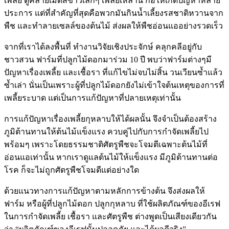
เพลี้ย ดูคล้ายเม็ดสีขาวเล็กๆ เพลี้ยเหล่านี้ ก่อให้เกิดปัญหาหลาย
ประการ แต่ที่สำคัญที่สุดคือพวกมันกินน้ำเลี้ยงรสชาติหวานจาก
พืช และทำลายเซลล์ของต้นไม้ ส่งผลให้พืชอ่อนแออย่างรวดเร็ว
จากที่เราได้ลงพื้นที่ ทำงานวิจัยเชิงประจักษ์ คลุกคลีอยู่กับ
ชาวสวน ฟาร์มที่ปลูกไม้ดอกมาร่วม 10 ปี พบว่าฟาร์มต่างๆมี
ปัญหาเรื่องเพลี้ย และเชื้อรา ที่แก้ไขไม่จบไม่สิ้น วนเวียนซ้ำแล้ว
ซ้ำเล่า นั่นเป็นเพราะผู้ที่ปลูกไม้ดอกยังไม่เข้าใจต้นเหตุของการที่
เพลี้ยระบาด แต่เป็นการแก้ปัญหาที่ปลายเหตุเท่านั้น
การแก้ปัญหาเรื่องเพลี้ยกุหลาบให้ได้ผลนั้น จึงจำเป็นต้องสร้าง
ภูมิต้านทานให้ต้นไม้แข็งแรง ควบคู่ไปกับการกำจัดเพลี้ยไป
พร้อมๆ เพราะโดยธรรมชาติศัตรูพืชจะโจมตีเฉพาะต้นไม้ที่
อ่อนแอเท่านั้น หากเราดูแลต้นไม้ให้แข็งแรง มีภูมิต้านทานต่อ
โรค ก็จะไม่ถูกศัตรูพืชโจมตีแต่อย่างใด
ด้วยแนวทางการแก้ปัญหาตามหลักการข้างต้น จึงส่งผลให้
ฟาร์ม หรือผู้ที่ปลูกไม้ดอก ปลูกกุหลาบ ที่ใช้ผลิตภัณฑ์ของอีเรฟ
ในการกำจัดเพลี้ย เชื้อรา และศัตรูพืช ต่างพูดเป็นเสียงเดียวกัน