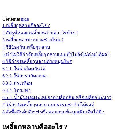
Contents
hide
1
เพลี้ยกุหลาบคืออะไร ?
2
ศัตรูพืชและเพลี้ยกุหลาบมีอะไรบ้าง ?
3
เพลี้ยกุหลาบระบาดช่วงไหน ?
4
วิธีป้องกันเพลี้ยกุหลาบ
5
ทำไมวิธีกำจัดเพลี้ยกุหลาบแบบทั่วไปจึงไม่ค่อยได้ผล?
6
วิธีกำจัดเพลี้ยกุหลาบด้วยสมุนไพร
6.1
1. ใช้น้ำส้มควันไม้
6.2
2. ใช้สารสกัดสะเดา
6.3
3. กระเทียม
6.4
4. โหระพา
6.5
5. น้ำมันหอมระเหยจากเปลือกส้ม หรือเปลือกมะนาว
7
วิธีกำจัดเพลี้ยกุหลาบ แบบธรรมชาติ ที่ได้ผลดี
8
สั่งซื้อสินค้าอีเรฟ หรือสอบถามข้อมูลเพิ่มเติมได้ที่ :
เพลี้ยกุหลาบคืออะไร ?