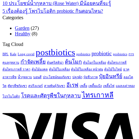
10 ประโยชน์น้ำกุหลาบ (Rose Water) มีน้อยคนที่จะรู้
5 เรื่องต้องรู้ โพรไบโอติก probiotic กินตอนไหน?
Categories
Garden
(27)
Healthy
(8)
Tag Cloud
postbiotics
probiotic
BPL
Kale
Long covid
prebiotics
probiotics
การ
กำจัดเพลี้ย
ต้นโมก
ดูแลกุหลาบ
ต้นคริสติน่า
ต้นโมกใบเหลือง
ต้นไทรเกาหลี
ต้นไทรเกาหลี ราคา
ต้นไม้มงคล
ต้นไม้ใบเหลือง
ต้นไม้ใบเหลือง หน้าฝน
ต้นไม้ใบไหม้
ธาตุ
ปุ๋ยอินทรีย์
อาหารพืช
น้ำกุหลาบ
บอนสี
ประโยชน์ของกัญชา
ปลูกผัก
ปุ๋ยชีวภาพ
ลองโค
อีเรฟ
วิด
ศัตรูพืชกัญชา
สปริงเกอร์
สายพันธุ์กัญชา
เพลี้ย
เพลี้ยแป้ง
เพลี้ยไฟ
แมลงเต่าทอง
ไทรเกาหลี
โรคและศัตรูพืชในกุหลาบ
โปรไบโอติก