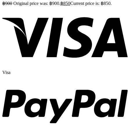
฿
900
Original price was: ฿900.
฿
850
Current price is: ฿850.
Visa