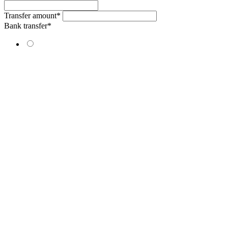
Transfer amount
*
Bank transfer
*