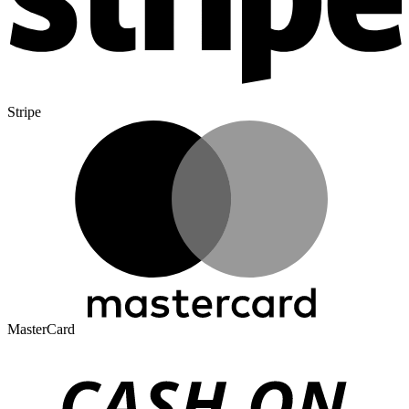
Stripe
MasterCard