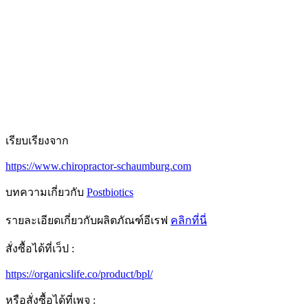
เรียบเรียงจาก
https://www.chiropractor-schaumburg.com
บทความเกี่ยวกับ
Postbiotics
รายละเอียดเกี่ยวกับผลิตภัณฑ์อีเรฟ
คลิกที่นี่
สั่งซื้อได้ที่เว็ป :
https://organicslife.co/product/bpl/
หรือสั่งซื้อได้ที่เพจ :