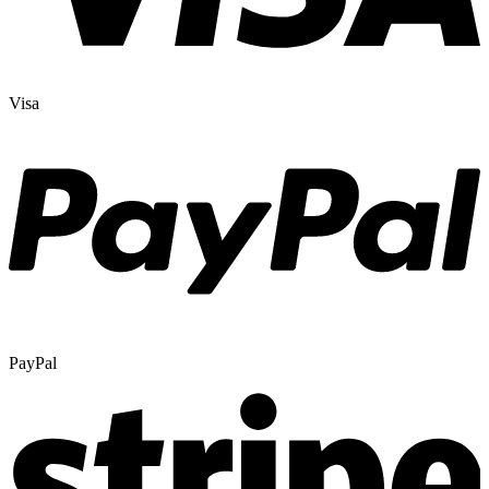
Visa
PayPal