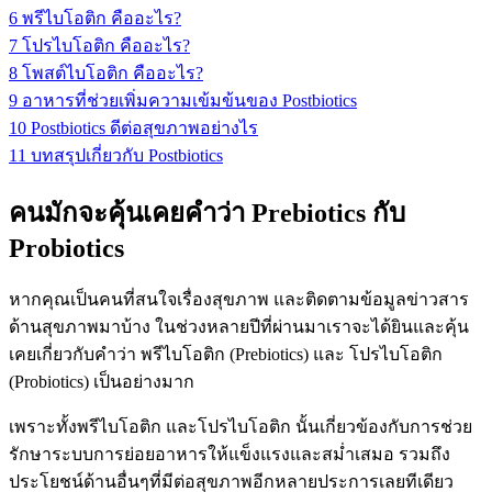
6
พรีไบโอติก คืออะไร?
7
โปรไบโอติก คืออะไร?
8
โพสต์ไบโอติก คืออะไร?
9
อาหารที่ช่วยเพิ่มความเข้มข้นของ Postbiotics
10
Postbiotics ดีต่อสุขภาพอย่างไร
11
บทสรุปเกี่ยวกับ Postbiotics
คนมักจะคุ้นเคยคำว่า Prebiotics กับ
Probiotics
หากคุณเป็นคนที่สนใจเรื่องสุขภาพ และติดตามข้อมูลข่าวสาร
ด้านสุขภาพมาบ้าง ในช่วงหลายปีที่ผ่านมาเราจะได้ยินและคุ้น
เคยเกี่ยวกับคำว่า พรีไบโอติก (Prebiotics) และ โปรไบโอติก
(Probiotics) เป็นอย่างมาก
เพราะทั้งพรีไบโอติก และโปรไบโอติก นั้นเกี่ยวข้องกับการช่วย
รักษาระบบการย่อยอาหารให้แข็งแรงและสม่ำเสมอ รวมถึง
ประโยชน์ด้านอื่นๆที่มีต่อสุขภาพอีกหลายประการเลยทีเดียว