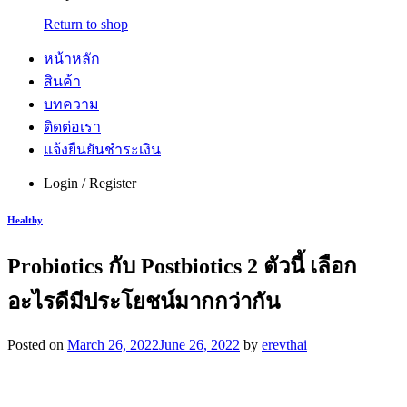
Return to shop
หน้าหลัก
สินค้า
บทความ
ติดต่อเรา
แจ้งยืนยันชำระเงิน
Login / Register
Healthy
Probiotics กับ Postbiotics 2 ตัวนี้ เลือก
อะไรดีมีประโยชน์มากกว่ากัน
Posted on
March 26, 2022
June 26, 2022
by
erevthai