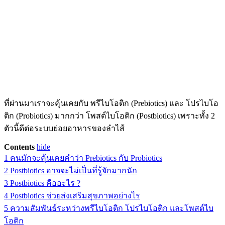
ที่ผ่านมาเราจะคุ้นเคยกับ พรีไบโอติก (Prebiotics) และ โปรไบโอ
ติก (Probiotics) มากกว่า โพสต์ไบโอติก (Postbiotics) เพราะทั้ง 2
ตัวนี้ดีต่อระบบย่อยอาหารของลำไส้
Contents
hide
1
คนมักจะคุ้นเคยคำว่า Prebiotics กับ Probiotics
2
Postbiotics อาจจะไม่เป็นที่รู้จักมากนัก
3
Postbiotics คืออะไร ?
4
Postbiotics ช่วยส่งเสริมสุขภาพอย่างไร
5
ความสัมพันธ์ระหว่างพรีไบโอติก โปรไบโอติก และโพสต์ไบ
โอติก