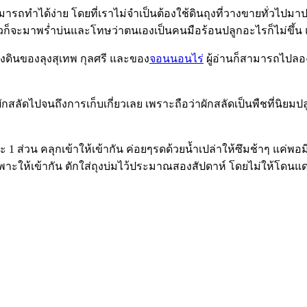
ามารถทำได้ง่าย โดยที่เราไม่จำเป็นต้องใช้ดินถุงที่วางขายทั่วไปมาป
มาพร่ำบ่นและโทษว่าตนเองเป็นคนมือร้อนปลูกอะไรก็ไม่ขึ้น แท้จริงแ
ปรุงดินของลุงสุเทพ กุลศรี และของ
จอนนอนไร่
ผู้อ่านก็สามารถไปลอ
ผักสลัดไปจนถึงการเก็บเกี่ยวเลย เพราะถือว่าผักสลัดเป็นพืชที่นิ
งละ 1 ส่วน คลุกเข้าให้เข้ากัน ค่อยๆรดด้วยน้ำเปล่าให้ซึมช้าๆ แค่
เพาะให้เข้ากัน ตักใส่ถุงบ่มไว้ประมาณสองสัปดาห์ โดยไม่ให้โดนแ