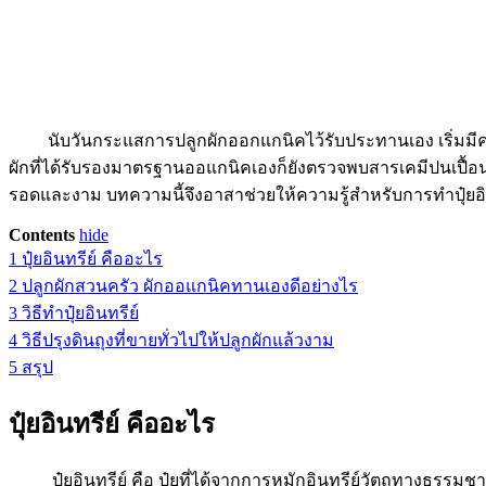
นับวันกระแสการปลูกผักออกแกนิคไว้รับประทานเอง เริ่มมีความน
ผักที่ได้รับรองมาตรฐานออแกนิคเองก็ยังตรวจพบสารเคมีปนเปื้อนเ
รอดและงาม บทความนี้จึงอาสาช่วยให้ความรู้สำหรับการทำปุ๋ยอิน
Contents
hide
1
ปุ๋ยอินทรีย์ คืออะไร
2
ปลูกผักสวนครัว ผักออแกนิคทานเองดีอย่างไร
3
วิธีทำปุ๋ยอินทรีย์
4
วิธีปรุงดินถุงที่ขายทั่วไปให้ปลูกผักแล้วงาม
5
สรุป
ปุ๋ยอินทรีย์ คืออะไร
ปุ๋ยอินทรีย์ คือ ปุ๋ยที่ได้จากการหมักอินทรีย์วัตถุทางธรรมชา