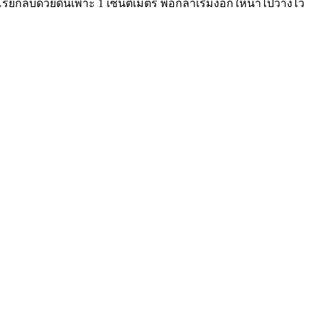
ะโรยกลบด้วยดินเพาะ 1 เซ็นติเมตร พอกล้าเริ่มงอกให้นำไปวางไว้