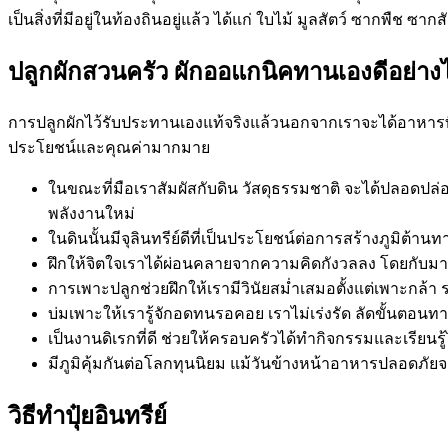
เป็นสิ่งที่มีอยู่ในท้องถินอยู่แล้ว ได้แก่ ใบไม้ มูลสัตว์ ซากพืช ซากสั
ปลูกผักสวนครัว ผักออแกนิคทานเองดีอย่าง
การปลูกผักไว้รับประทานเองแท้จริงแล้วนอกจากเราจะได้อาหารที
ประโยชน์และคุณค่ามากมาย
ในขณะที่มือเราสัมผัสกับดิน วัสดุธรรมชาติ จะได้ปลอดปล
พลังงานใหม่
ในดินนั้นมีจุลินทรีย์ดีที่เป็นประโยชน์ต่อการสร้างภูมิต้าน
ฝึกให้จิตใจเราได้ผ่อนคลายจากความคิดกังวลลง โดยกับมาม
การเพาะปลูกช่วยฝึกให้เรามีวินัยสม่ำเสมอตั้งแต่เพาะกล้า รด
บ่มเพาะให้เรารู้จักอดทนรอคอย เราไม่เร่งรัด ลัดขั้นตอน
เป็นงานดิเรกที่ดี ช่วยให้ครอบครัวได้ทำกิจกรรมและเรียนรู
มีภูมิคุ้มกันต่อโลกทุนนิยม แม้วันข้างหน้าอาหารปลอดภั
วิธีทำปุ๋ยอินทรีย์