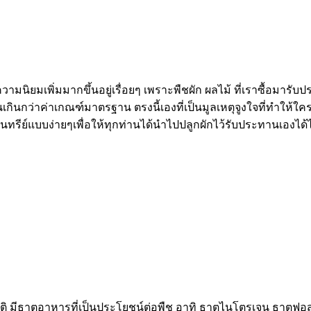
ิยมเพิ่มมากขึ้นอยู่เรื่อยๆ เพราะพืชผัก ผลไม้ ที่เราซื้อมารั
กินกว่าค่าเกณฑ์มาตรฐาน ตรงนี้เองที่เป็นมูลเหตุจูงใจที่ทำให้ใค
ทรีย์แบบง่ายๆเพื่อให้ทุกท่านได้นำไปปลูกผักไว้รับประทานเองได้
ติ มีธาตุอาหารที่เป็นประโยชน์ต่อพืช อาทิ ธาตุไนโตรเจน ธาตุฟอส