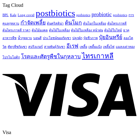
Tag Cloud
postbiotics
probiotic
BPL
Kale
Long covid
prebiotics
probiotics
การ
กำจัดเพลี้ย
ต้นโมก
ดูแลกุหลาบ
ต้นคริสติน่า
ต้นโมกใบเหลือง
ต้นไทรเกาหลี
ต้นไทรเกาหลี ราคา
ต้นไม้มงคล
ต้นไม้ใบเหลือง
ต้นไม้ใบเหลือง หน้าฝน
ต้นไม้ใบไหม้
ธาตุ
ปุ๋ยอินทรีย์
อาหารพืช
น้ำกุหลาบ
บอนสี
ประโยชน์ของกัญชา
ปลูกผัก
ปุ๋ยชีวภาพ
ลองโค
อีเรฟ
วิด
ศัตรูพืชกัญชา
สปริงเกอร์
สายพันธุ์กัญชา
เพลี้ย
เพลี้ยแป้ง
เพลี้ยไฟ
แมลงเต่าทอง
ไทรเกาหลี
โรคและศัตรูพืชในกุหลาบ
โปรไบโอติก
Visa