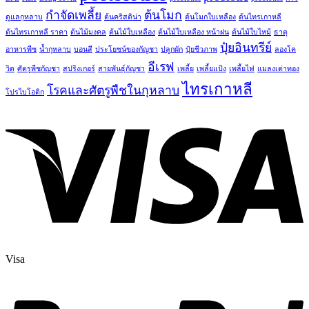
กำจัดเพลี้ย
ต้นโมก
ดูแลกุหลาบ
ต้นคริสติน่า
ต้นโมกใบเหลือง
ต้นไทรเกาหลี
ต้นไทรเกาหลี ราคา
ต้นไม้มงคล
ต้นไม้ใบเหลือง
ต้นไม้ใบเหลือง หน้าฝน
ต้นไม้ใบไหม้
ธาตุ
ปุ๋ยอินทรีย์
อาหารพืช
น้ำกุหลาบ
บอนสี
ประโยชน์ของกัญชา
ปลูกผัก
ปุ๋ยชีวภาพ
ลองโค
อีเรฟ
วิด
ศัตรูพืชกัญชา
สปริงเกอร์
สายพันธุ์กัญชา
เพลี้ย
เพลี้ยแป้ง
เพลี้ยไฟ
แมลงเต่าทอง
ไทรเกาหลี
โรคและศัตรูพืชในกุหลาบ
โปรไบโอติก
Visa