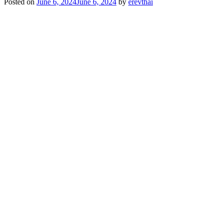
Posted on
June 6, 2024
June 6, 2024
by
erevthai