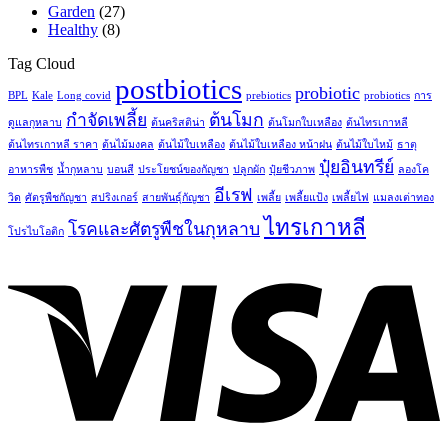
Garden
(27)
Healthy
(8)
Tag Cloud
postbiotics
probiotic
BPL
Kale
Long covid
prebiotics
probiotics
การ
กำจัดเพลี้ย
ต้นโมก
ดูแลกุหลาบ
ต้นคริสติน่า
ต้นโมกใบเหลือง
ต้นไทรเกาหลี
ต้นไทรเกาหลี ราคา
ต้นไม้มงคล
ต้นไม้ใบเหลือง
ต้นไม้ใบเหลือง หน้าฝน
ต้นไม้ใบไหม้
ธาตุ
ปุ๋ยอินทรีย์
อาหารพืช
น้ำกุหลาบ
บอนสี
ประโยชน์ของกัญชา
ปลูกผัก
ปุ๋ยชีวภาพ
ลองโค
อีเรฟ
วิด
ศัตรูพืชกัญชา
สปริงเกอร์
สายพันธุ์กัญชา
เพลี้ย
เพลี้ยแป้ง
เพลี้ยไฟ
แมลงเต่าทอง
ไทรเกาหลี
โรคและศัตรูพืชในกุหลาบ
โปรไบโอติก