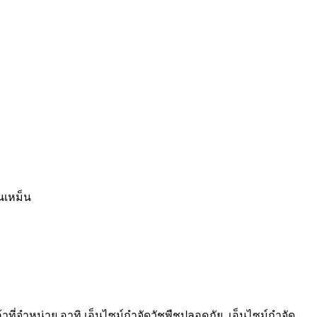
นเหม็น
าที่จำหน่าย อาทิ เอ็นไซม์กำจัดวัชพืชปลอดภัย, เอ็นไซม์กำจัด